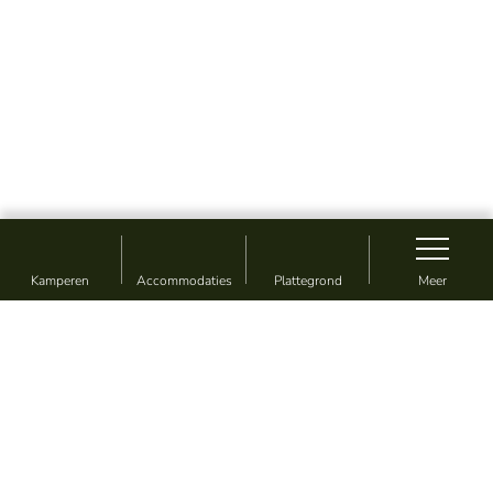
Kamperen
Accommodaties
Plattegrond
Meer