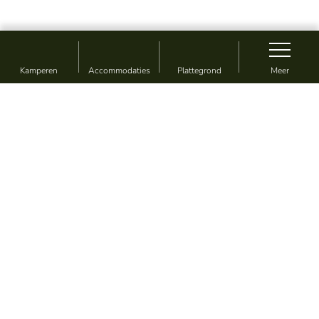
Kamperen
Accommodaties
Plattegrond
Meer
Vakantie zoals jij wil
Camping & Vakantiepark De
Sikkenberg