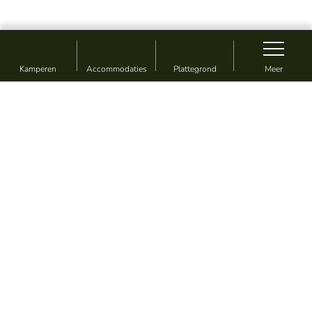
Kamperen
Accommodaties
Plattegrond
Meer
Vakantie zoals jij wil
Camping & Vakantiepark De
Sikkenberg