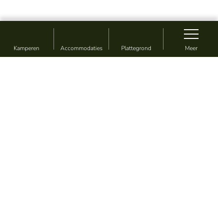
Kamperen
Accommodaties
Plattegrond
Meer
Vakantie zoals jij wil
Camping & Vakantiepark De
Sikkenberg