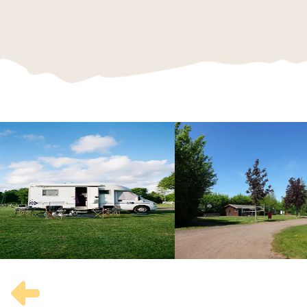
Foto
album
overslaan