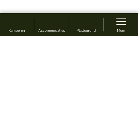
Kamperen
Accommodaties
Plattegrond
Meer
Vakantie zoals jij wil
Camping & Vakantiepark De
Sikkenberg